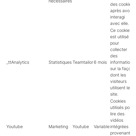
nécessaires
des cookies
après avoir
interagi
avec elle.
Ce cookie
est utilisé
pour
collecter
des
_ttAnalytics
Statistiques
Teamtailor
6 mois
informations
sur la façon
dont les
visiteurs
utilisent le
site.
Cookies
utilisés pour
lire des
vidéos
Youtube
Marketing
Youtube
Variable
intégrées
provenant