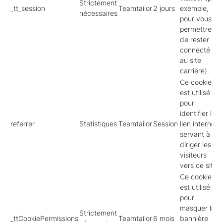
Strictement
_tt_session
Teamtailor
2 jours
exemple,
nécessaires
pour vous
permettre
de rester
connecté
au site
carrière).
Ce cookie
est utilisé
pour
identifier le
referrer
Statistiques
Teamtailor
Session
lien internet
servant à
diriger les
visiteurs
vers ce site.
Ce cookie
est utilisé
pour
masquer la
Strictement
_ttCookiePermissions
Teamtailor
6 mois
bannière