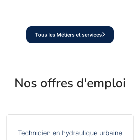
Publiques
Hydraulique Urbaine
Villes et Territoires
Tous les Métiers et services
Nos offres d'emploi
Technicien en hydraulique urbaine