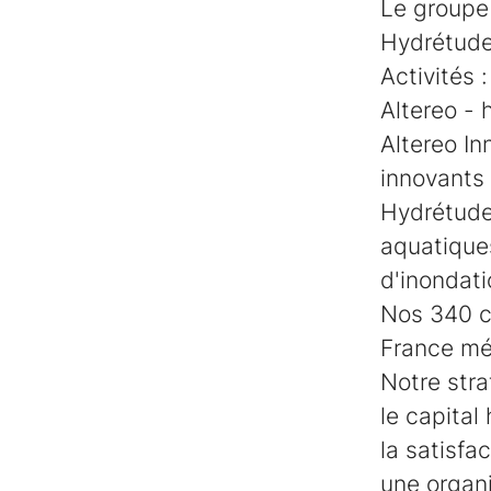
Le groupe 
Hydrétude
Activités :
Altereo - 
Altereo In
innovants 
Hydrétudes
aquatiques
d'inondati
Nos 340 c
France mét
Notre stra
le capital
la satisfa
une organi