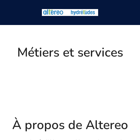
Métiers et services
es
nie civil (pathologies d'ouvrages)
Hydrétudes
À propos de Altereo