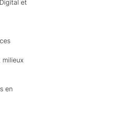
Digital et
ices
 milieux
es en