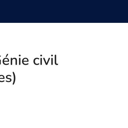
énie civil
es)