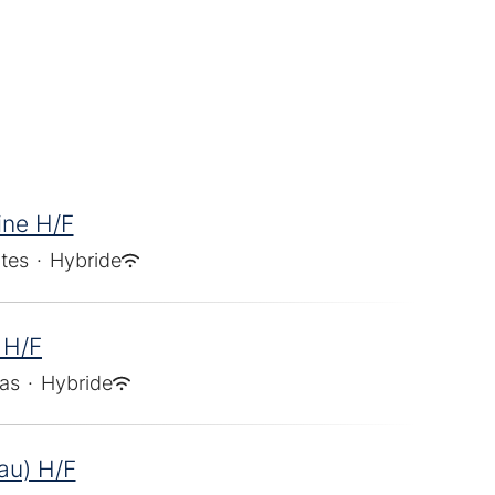
ine H/F
tes
·
Hybride
 H/F
ras
·
Hybride
eau) H/F