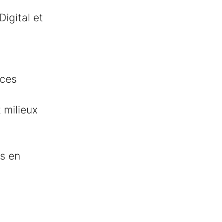
Digital et
ices
 milieux
es en