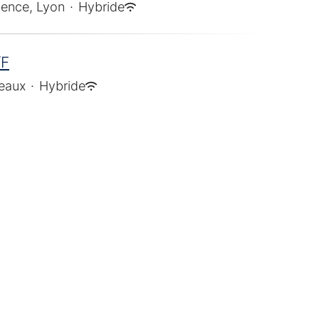
vence, Lyon
·
Hybride
/F
eaux
·
Hybride