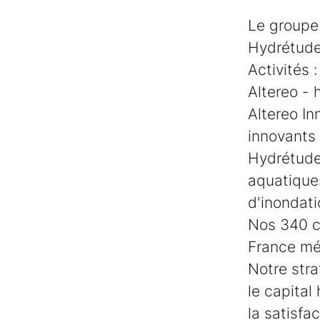
Le groupe 
Hydrétude
Activités :
Altereo - 
Altereo In
innovants 
Hydrétudes
aquatiques
d'inondati
Nos 340 c
France mét
Notre stra
le capital
la satisfa