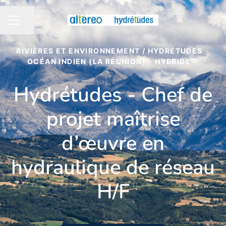
Partager la page
MENU CARRIÈRE
RIVIÈRES ET ENVIRONNEMENT / HYDRÉTUDES
·
OCÉAN INDIEN (LA RÉUNION)
·
HYBRIDE
Hydrétudes - Chef de
projet maîtrise
d’œuvre en
hydraulique de réseau
H/F