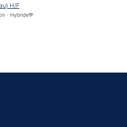
eau) H/F
on
·
Hybride