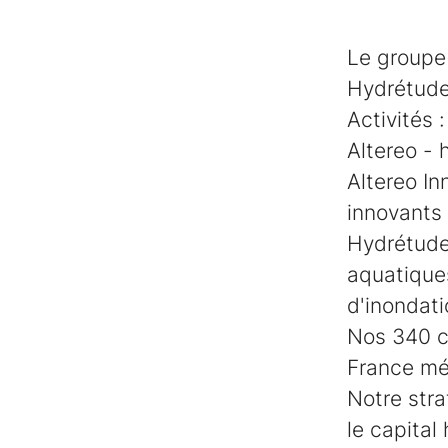
Le groupe 
Hydrétude
Activités :
Altereo - 
Altereo In
innovants 
Hydrétudes
aquatiques
d'inondati
Nos 340 c
France mét
Notre stra
le capital