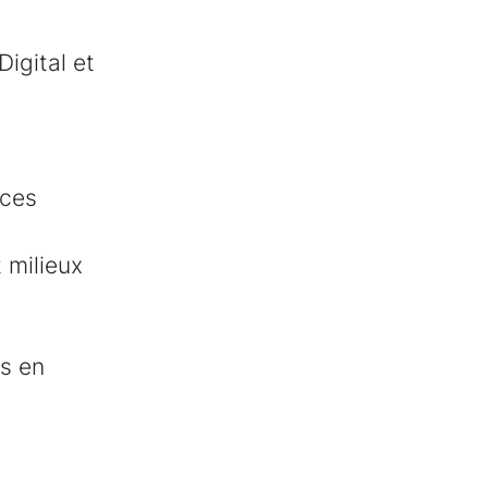
Digital et
ices
 milieux
es en