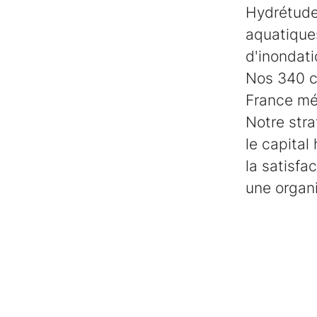
Hydrétudes
aquatiques
d'inondati
Nos 340 c
France mét
Notre stra
le capital
la satisfa
une organi