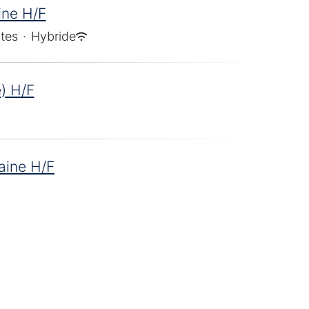
ine H/F
tes
·
Hybride
) H/F
aine H/F