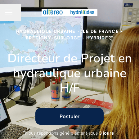
Partager la page
MENU CARRIÈRE
HYDRAULIQUE URBAINE
·
ILE DE FRANCE -
BRÉTIGNY-SUR-ORGE
·
HYBRIDE
Directeur de Projet en
hydraulique urbaine
H/F
Postuler
Nous répondons généralement sous
3 jours