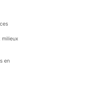
ices
 milieux
es en