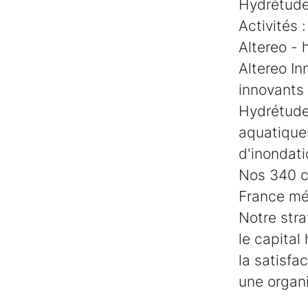
Hydrétude
Activités :
Altereo - 
Altereo In
innovants 
Hydrétudes
aquatiques
d'inondati
Nos 340 c
France mét
Notre stra
le capital
la satisfa
une organi