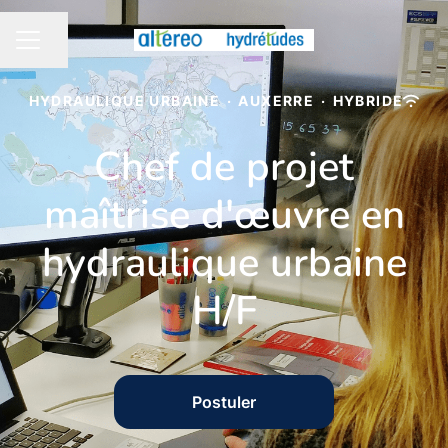
Partager la page
MENU CARRIÈRE
HYDRAULIQUE URBAINE
·
AUXERRE
·
HYBRIDE
Chef de projet
maîtrise d'œuvre en
hydraulique urbaine
H/F
Postuler