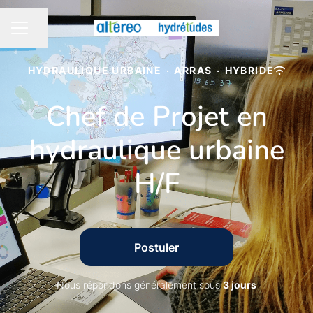
Partager la page
MENU CARRIÈRE
HYDRAULIQUE URBAINE
·
ARRAS
·
HYBRIDE
Chef de Projet en
hydraulique urbaine
H/F
Postuler
Nous répondons généralement sous
3 jours