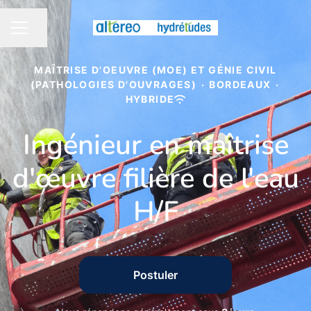
Partager la page
MENU CARRIÈRE
MAÎTRISE D'OEUVRE (MOE) ET GÉNIE CIVIL
(PATHOLOGIES D'OUVRAGES)
·
BORDEAUX
·
HYBRIDE
Ingénieur en maîtrise
d'œuvre filière de l'eau
H/F
Postuler