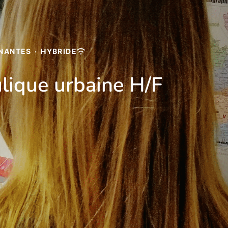
NANTES
·
HYBRIDE
ulique urbaine H/F