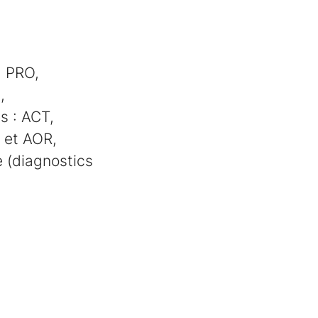
, PRO,
,
s : ACT,
C et AOR,
e (diagnostics