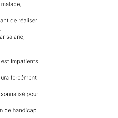
e malade,
ant de réaliser
,
ar salarié,
r
 est impatients
 aura forcément
sonnalisé pour
on de handicap.