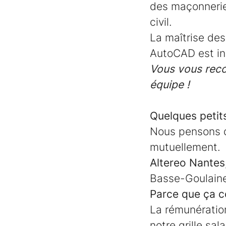
des maçonnerie
civil.
La maîtrise des
AutoCAD est in
Vous vous reco
équipe !
Quelques petits 
Nous pensons 
mutuellement.
Altereo Nantes,
Basse-Goulaine
Parce que ça c
La rémunérati
notre grille sala