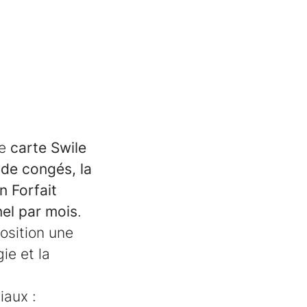
ne
carte Swile
de congés, la
n Forfait
nel par mois
.
osition une
gie et la
iaux :