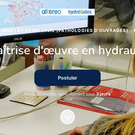
 (MOE) ET GÉNIE CIVIL (PATHOLOGIES D'OUVRAGES)
·
îtrise d'œuvre en hydra
Postuler
Nous répondons généralement sous
3 jours