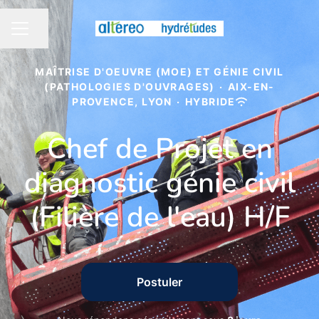
Partager la page
MENU CARRIÈRE
MAÎTRISE D'OEUVRE (MOE) ET GÉNIE CIVIL
(PATHOLOGIES D'OUVRAGES)
·
AIX-EN-
PROVENCE, LYON
·
HYBRIDE
Chef de Projet en
diagnostic génie civil
(Filière de l'eau) H/F
Postuler